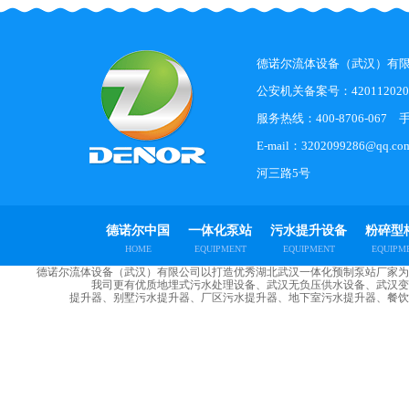
德诺尔流体设备（武汉）
公安机关备案号：4201120200
服务热线：400-8706-067 手机
E-mail：3202099286
河三路5号
德诺尔中国
一体化泵站
污水提升设备
粉碎型
HOME
EQUIPMENT
EQUIPMENT
EQUIPM
德诺尔流体设备（武汉）有限公司以打造优秀湖北武汉一体化预制泵站厂家为
我司更有优质地埋式污水处理设备、武汉无负压供水设备、武汉变
提升器、别墅污水提升器、厂区污水提升器、地下室污水提升器、餐饮