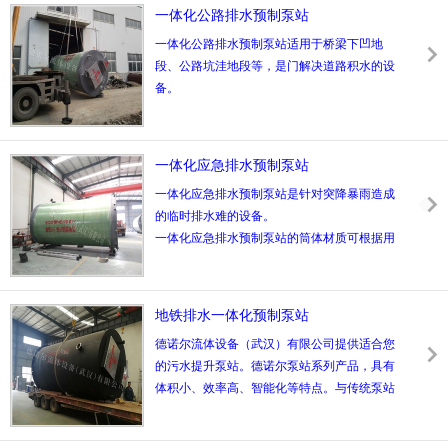
一备或其它；
一体化公路排水预制泵站
3、室外地面标高H0（米），也可使用相对标
一体化公路排水预制泵站适用于桥梁下凹地
高±0.00（米）
段、公路坑洼地段等，是门解决道路积水的设
4、进水管外接管径DN及管中标高H1（米）；
备。
5、出水管外接管径DN及管中标高H2（米）；
一体化预制泵站是提升污水，雨水，饮用水，
6、内部的管路材质：不锈钢SUS304或热镀锌
废水的提升装备，由工厂统一生产组装后运至
管件；
现场安装的交钥匙泵站。
7、液位传感器，压力传感器，浮球，超声液
一体化应急排水预制泵站
一体化预制泵站设计：水泵采用自耦湿式安
位传感器；
一体化应急排水预制泵站是针对突降暴雨造成
装，水泵间和进水井集成在同一个井筒内，带
8、控制系统，自动液位控制，手动控制，远
的临时排水难的设备。
内部维修平台和地面控制面板。要求操作及维
程控制；
一体化应急排水预制泵站的筒体材质可根据用
护简单，在运输前进行预装和工厂测试，使现
9、所选用格栅类型，提篮格栅或粉碎格栅；
户需要采用加厚型中等密度的玻璃钢材质或加
场安装时间合理化，提高系统可靠性。
10、电控箱形式，室外防雨控制柜或景观式管
厚型碳钢材质制成的。内部的水泵、管路、阀
理房。
门、仪表、控制设备等附件成套。是一种使用
地铁排水一体化预制泵站
方便，质量可靠，土建工作少，成本较低的新
德诺尔流体设备（武汉）有限公司提供适合您
型一体化泵站设备，容积优化是其显著的特
的污水提升泵站。德诺尔泵站系列产品，具有
征。
体积小、效率高、智能化等特点。与传统泵站
相比土建工程量少、制造安装周期短、成本费
用低。安装方便、质量可靠，是传统混凝土污