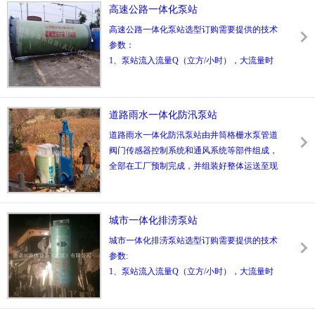
以及原水取水等。
高速公路一体化泵站
产品特点：
高速公路一体化泵站选型订购需要提供的技术
地埋式安装占地面积小，环境友好；
参数：
按需建设，量身定做，降低成本；
1、泵站流入流量Q（立方/小时），大流量时
远程观察，无人值守；
变化系数；
2、所需水泵的数量和扬程，一用一备、二用
一备或其它；
道路雨水一体化防汛泵站
3、室外地面标高H0（米），也可使用相对标
道路雨水一体化防汛泵站由井筒格栅水泵管道
高±0.00（米）
阀门传感器控制系统和通风系统等部件组成，
4、进水管外接管径DN及管中标高H1（米）；
全部在工厂预制完成，并组装好整体运送至现
5、出水管外接管径DN及管中标高H2（米）；
场吊装 施工现场只需进行泵坑开挖及现浇混凝
6、内部的管路材质：不锈钢SUS304或热镀锌
土基础即可 施工周期短，施工方便，无需进行
管件；
设备安装一体化泵站可比传统泵站造价至少节
7、液位传感器，压力传感器，浮球，超声液
城市一体化排涝泵站
省20%。
位传感器；
城市一体化排涝泵站选型订购需要提供的技术
8、控制系统，自动液位控制，手动控制，远
参数:
程控制；
1、泵站流入流量Q（立方/小时），大流量时
9、所选用格栅类型，提篮格栅或粉碎格栅；
变化系数；
10、电控箱形式，室外防雨控制柜或景观式管
2、所需水泵的数量和扬程，一用一备、二用
理房。